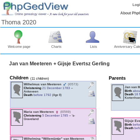
Log
About Php
Thoma 2020
Welcome page
Charts
Lists
Anniversary Cal
Jan van Meeteren + Gijsje Evertsz Gerling
Children
Parents
‎(11 children)‎
Wilhelmus van Meeteren
‎(I0573)‎
Jan van 
Christening
21 December 1783
--
Birth
abou
Ankeveen
Death
18 
Death
before 1792
‎(Age 8)‎
Kortenhoe
Maria van Meeteren
‎(I0569)‎
Christening
5 December 1785
-- 's-
Graveland
Gijsje Ev
Birth
befo
Death
bef
Wilhelmina "Willemijntje" van Meeteren