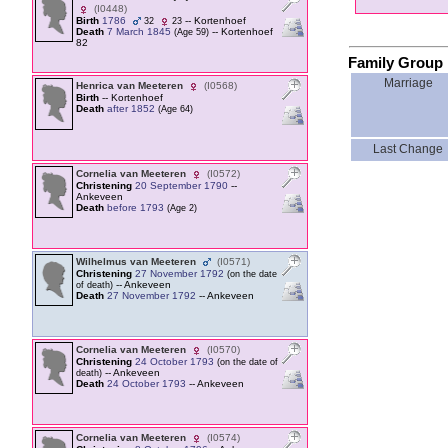
‎(I0448)‎
Birth
1786
-- Kortenhoef
32
23
Death
7 March 1845
-- Kortenhoef
‎(Age 59)‎
82
Family Group 
Marriage
Henrica van Meeteren
‎(I0568)‎
Birth
-- Kortenhoef
Death
after 1852
‎(Age 64)‎
Last Change
Cornelia van Meeteren
‎(I0572)‎
Christening
20 September 1790
--
Ankeveen
Death
before 1793
‎(Age 2)‎
Wilhelmus van Meeteren
‎(I0571)‎
Christening
27 November 1792
‎(on the date
-- Ankeveen
of death)‎
Death
27 November 1792
-- Ankeveen
Cornelia van Meeteren
‎(I0570)‎
Christening
24 October 1793
‎(on the date of
-- Ankeveen
death)‎
Death
24 October 1793
-- Ankeveen
Cornelia van Meeteren
‎(I0574)‎