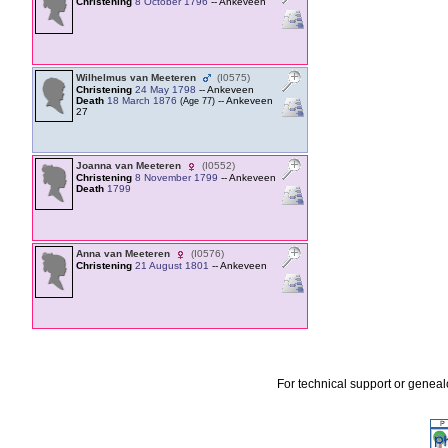
Christening
8 October 1796
-- Ankeveen
Wilhelmus van Meeteren
‎(I0575)‎
Christening
24 May 1798
-- Ankeveen
Death
18 March 1876
-- Ankeveen
‎(Age 77)‎
27
Joanna van Meeteren
‎(I0552)‎
Christening
8 November 1799
-- Ankeveen
Death
1799
Anna van Meeteren
‎(I0576)‎
Christening
21 August 1801
-- Ankeveen
For technical support or genea